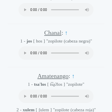
Chanal
:
↑
1 -
jos
[ hos ]
"zopilote (cabeza negra)"
Amatenango
:
↑
1 -
tsa'los
[ t͡sa̰ʔlos ]
"zopilote"
2 -
xulem
[ ʃulem ]
"zopilote (cabeza roja)"