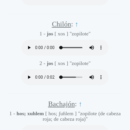
Chilón
:
↑
1 -
jos
[ xos ]
"zopilote"
2 -
jos
[ xos ]
"zopilote"
Bachajón
:
↑
1 -
hos; xuhlem
[ hos; ʃuɦlem ]
"zopilote (de cabeza
roja; de cabeza roja)"