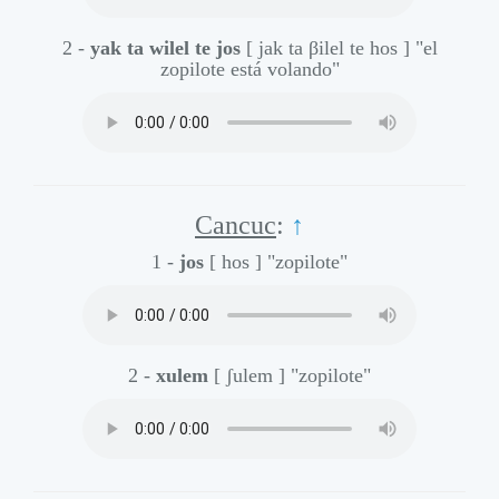
2 -
yak ta wilel te jos
[ jak ta βilel te hos ]
"el
zopilote está volando"
Cancuc
:
↑
1 -
jos
[ hos ]
"zopilote"
2 -
xulem
[ ʃulem ]
"zopilote"