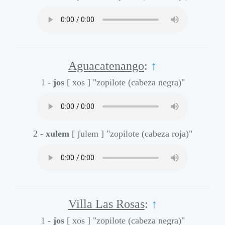
Aguacatenango
:
↑
1 -
jos
[ xos ]
"zopilote (cabeza negra)"
2 -
xulem
[ ʃulem ]
"zopilote (cabeza roja)"
Villa Las Rosas
:
↑
1 -
jos
[ xos ]
"zopilote (cabeza negra)"