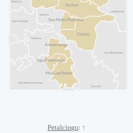
Petalcingo
:
↑