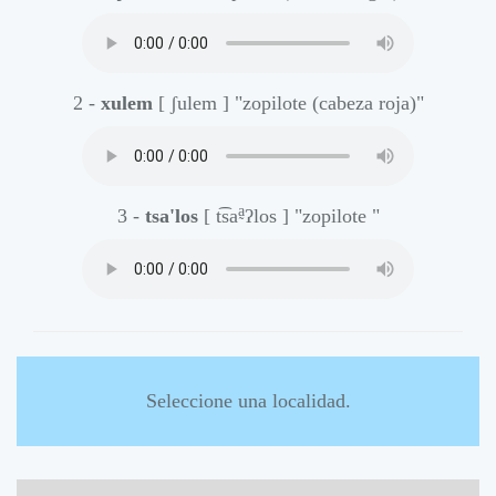
2 -
xulem
[ ʃulem ]
"zopilote (cabeza roja)"
a̰
3 -
tsa'los
[ t͡sa
ʔlos ]
"zopilote "
Seleccione una localidad.