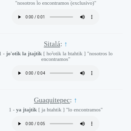
"nosotros lo encontramos (exclusivo)"
Sitalá
:
↑
1 -
jo'otik la jtajtik
[ hoˀotik la htahtik ]
"nosotros lo
encontramos"
Guaquitepec
:
↑
1 -
ya jtajtik
[ ja htahtik ]
"lo encontramos"