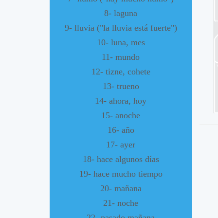
8- laguna
9- lluvia ("la lluvia está fuerte")
10- luna, mes
11- mundo
12- tizne, cohete
13- trueno
14- ahora, hoy
15- anoche
16- año
17- ayer
18- hace algunos días
19- hace mucho tiempo
20- mañana
21- noche
22- pasado mañana