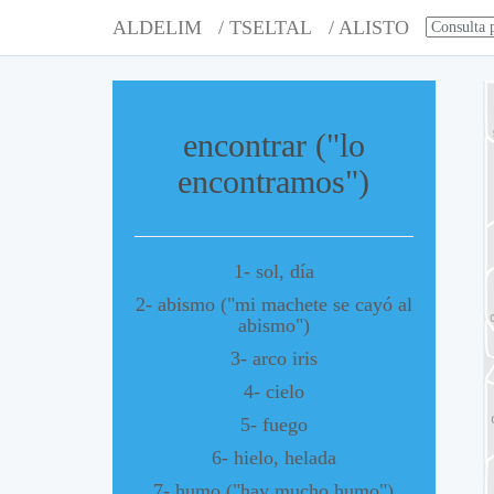
ALDELIM
/ TSELTAL
/ ALISTO
encontrar ("lo
encontramos")
1- sol, día
2- abismo ("mi machete se cayó al
abismo")
3- arco iris
4- cielo
5- fuego
6- hielo, helada
7- humo ("hay mucho humo")