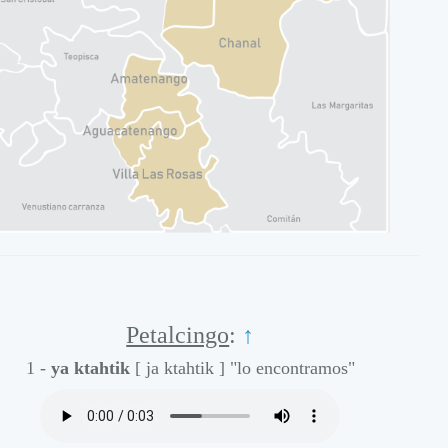
Alisto
Alisto
Alisto
Alisto
Alisto
Petalcingo
:
↑
1 -
ya ktahtik
[ ja ktahtik ]
"lo encontramos"