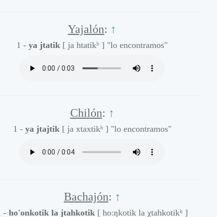
Yajalón
:
↑
1 -
ya jtatik
[ ja htatikʰ ]
"lo encontramos"
Chilón
:
↑
1 -
ya jtajtik
[ ja xtaxtikʰ ]
"lo encontramos"
Bachajón
:
↑
1 -
ho'onkotik la jtahkotik
[ hoːŋkotik la χtahkotikʰ ]