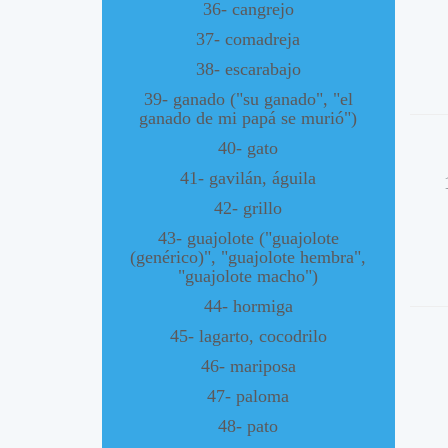
36- cangrejo
37- comadreja
38- escarabajo
39- ganado ("su ganado", "el
ganado de mi papá se murió")
40- gato
41- gavilán, águila
42- grillo
43- guajolote ("guajolote
(genérico)", "guajolote hembra",
"guajolote macho")
44- hormiga
45- lagarto, cocodrilo
46- mariposa
47- paloma
48- pato