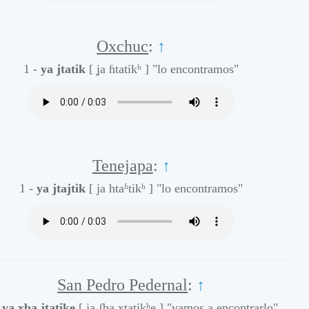
Oxchuc
:
↑
1 -
ya jtatik
[ ʝa ɦtatikʰ ]
"lo encontramos"
Tenejapa
:
↑
1 -
ya jtajtik
[ ja htaʱtikʰ ]
"lo encontramos"
San Pedro Pedernal
:
↑
-
ya xba jtatike
[ ja ʃba xtatikʰe ]
"vamos a encontrarlo"