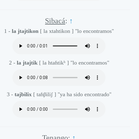
Sibacá
:
↑
1 -
la jtajtikon
[ la xtahtikon ]
"lo encontramos"
2 -
la jtajtik
[ la htaɦtikʰ ]
"lo encontramos"
3 -
tajbilix
[ taɦβiliʃ ]
"ya ha sido encontrado"
Tenango
:
↑