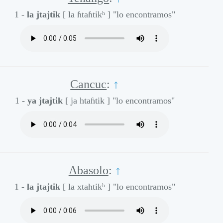
1 -
la jtajtik
[ la ɦtaɦtikʰ ]
"lo encontramos"
Cancuc
:
↑
1 -
ya jtajtik
[ ja htaɦtik ]
"lo encontramos"
Abasolo
:
↑
1 -
la jtajtik
[ la xtahtikʰ ]
"lo encontramos"