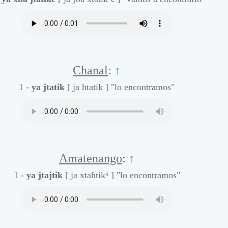
Chanal
:
↑
1 -
ya jtatik
[ ʝa htatik ]
"lo encontramos"
Amatenango
:
↑
1 -
ya jtajtik
[ ja xtaɦtikʰ ]
"lo encontramos"