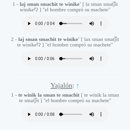
1 -
laj sman smachit te winike'
[ la sman smat͡ʃit
ḛ
winike
ʔ ]
"el hombre compró su machete"
2 -
laj sman smachit te winike'
[ lax sman smat͡ʃit
ḛ
te winike
ʔ ]
"el hombre compró su machete"
Yajalón
:
↑
1 -
te winik la sman te smachit
[ te winik la sman
te smat͡ʃit ]
"el hombre compró su machete"