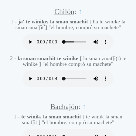
Chilón
:
↑
1 -
ja' te winike, la sman smachit
[ ha te winike la
sman smat͡ʃit̚ ]
"el hombre, compró su machete"
2 -
la sman smachit te winike
[ la sman zmat͡ʃi(t) te
winike ]
"el hombre compró su machete"
Bachajón
:
↑
1 -
te winik, la sman smachit
[ te winik la sman
smat͡ʃit ]
"el hombre, compró su machete"