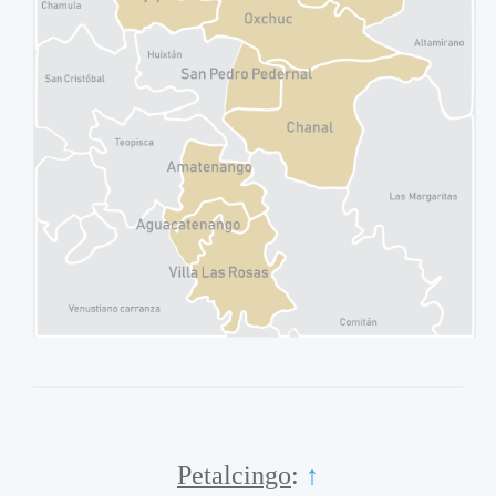
Petalcingo
:
↑