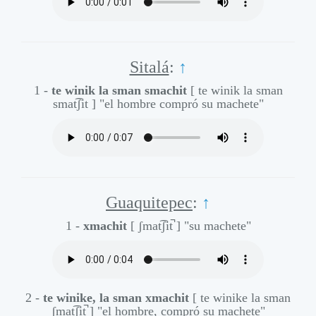
Sitalá
:
↑
1 -
te winik la sman smachit
[ te winik la sman
smat͡ʃit ]
"el hombre compró su machete"
Guaquitepec
:
↑
1 -
xmachit
[ ʃmat͡ʃit̚ ]
"su machete"
2 -
te winike, la sman xmachit
[ te winike la sman
ʃmat͡ʃit̚ ]
"el hombre, compró su machete"