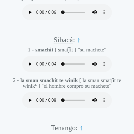
Sibacá
:
↑
1 -
smachit
[ smat͡ʃit ]
"su machete"
2 -
la sman smachit te winik
[ la sman smat͡ʃit te
winikʰ ]
"el hombre compró su machete"
Tenango
:
↑