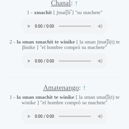
Chanal
:
↑
1 -
xmachit
[ ʃmat͡ʃit̚ ]
"su machete"
2 -
la sman xmachit te winike
[ la sman ʃmat͡ʃi(t) te
βinike ]
"el hombre compró su machete"
Amatenango
:
↑
1 -
la sman smachit te winike
[ la sman smat͡ʃi(t) te
winike ]
"el hombre compró su machete"