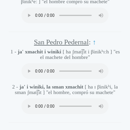
βinikʰeː ]
"el hombre compró su machete"
San Pedro Pedernal
:
↑
1 -
ja' xmachit i winiki
[ ha ʃmat͡ʃit i βinikʰɪːh ]
"es
el machete del hombre"
2 -
ja' i winiki, la sman xmachit
[ ha ɪ βinikʰi, la
sman ʃmat͡ʃit ]
"el hombre, compró su machete"