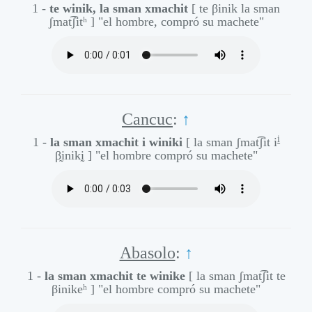
1 -
te winik, la sman xmachit
[ te βinik la sman
ʃmat͡ʃitʰ ]
"el hombre, compró su machete"
Cancuc
:
↑
ḭ
1 -
la sman xmachit i winiki
[ la sman ʃmat͡ʃit i
β̰inikḭ ]
"el hombre compró su machete"
Abasolo
:
↑
1 -
la sman xmachit te winike
[ la sman ʃmat͡ʃit te
βinikeʰ ]
"el hombre compró su machete"