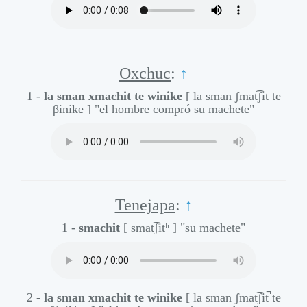
Oxchuc
:
↑
1 -
la sman xmachit te winike
[ la sman ʃmat͡ʃit te
βinike ]
"el hombre compró su machete"
Tenejapa
:
↑
1 -
smachit
[ smat͡ʃitʰ ]
"su machete"
2 -
la sman xmachit te winike
[ la sman ʃmat͡ʃit̚ te