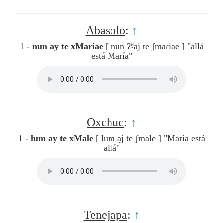
Abasolo
:
↑
a̰
1 -
nun ay te xMariae
[ nun ʔ
aj te ʃmaɾiae ]
"allá
está María"
Oxchuc
:
↑
1 -
lum ay te xMale
[ lum a̰j te ʃmale ]
"María está
allá"
Tenejapa
:
↑