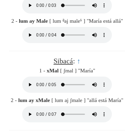
a̰
2 -
lum ay Male
[ lum
aj maleʱ ]
"María está allá"
Sibacá
:
↑
1 -
xMal
[ ʃmal ]
"María"
2 -
lum ay xMale
[ lum aj ʃmale ]
"allá está María"