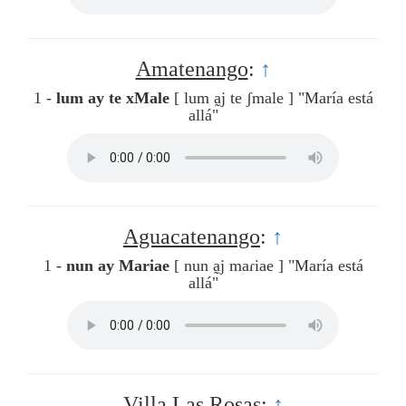
Amatenango
:
↑
1 -
lum ay te xMale
[ lum a̰j te ʃmale ]
"María está
allá"
Aguacatenango
:
↑
1 -
nun ay Mariae
[ nun a̰j maɾiae ]
"María está
allá"
Villa Las Rosas
:
↑