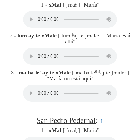
1 -
xMal
[ ʃmaɫ ]
"María"
a̰
2 -
lum ay te xMale
[ lum
aj te ʃmaleː ]
"María está
allá"
ḛ
a̰
3 -
ma ba le' ay te xMale
[ ma ba le
aj te ʃmaleː ]
"María no está aquí"
San Pedro Pedernal
:
↑
1 -
xMal
[ ʃmal̥ ]
"María"