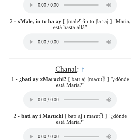
ḛ
ḭ
a̰
2 -
xMale, in to ba ay
[ ʃmale
in to βa
aj ]
"María,
está hasta allá"
Chanal
:
↑
1 -
¿bati ay xMaruchi?
[ batɪ aj ʃmaɾut͡ʃi ]
"¿dónde
está María?"
2 -
bati ay i Maɾuchi
[ batɪ aj ɪ maɾut͡ʃi ]
"¿dónde
está María?"