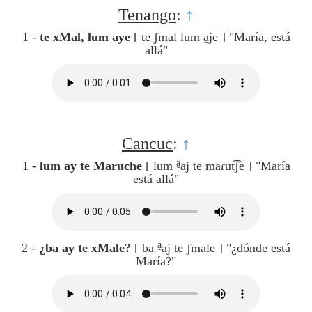
Tenango
:
↑
1 -
te xMal, lum aye
[ te ʃmal lum a̰je ]
"María, está
allá"
Cancuc
:
↑
a̰
1 -
lum ay te Maruche
[ lum
aj te maɾut͡ʃe ]
"María
está allá"
a̰
2 -
¿ba ay te xMale?
[ ba
aj te ʃmale ]
"¿dónde está
María?"