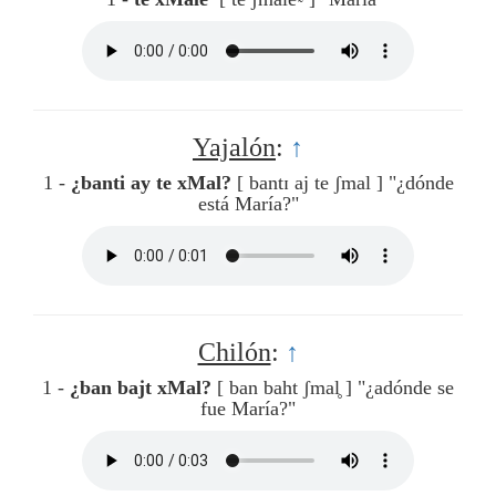
Yajalón
:
↑
1 -
¿banti ay te xMal?
[ bantɪ aj te ʃmal ]
"¿dónde
está María?"
Chilón
:
↑
1 -
¿ban bajt xMal?
[ ban baht ʃmal̥ ]
"¿adónde se
fue María?"