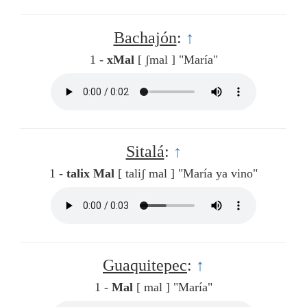
Bachajón
:
↑
1 -
xMal
[ ʃmal ]
"María"
Sitalá
:
↑
1 -
talix Mal
[ taliʃ mal ]
"María ya vino"
Guaquitepec
:
↑
1 -
Mal
[ mal ]
"María"