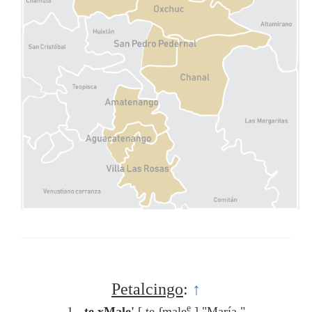
Petalcingo
:
↑
ḛ
1 -
te xMale'
[ te ʃmale
]
"María "