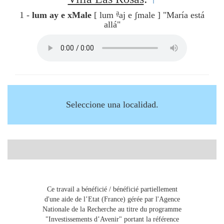
a̰
1 -
lum ay e xMale
[ lum
aj e ʃmale ]
"María está
allá"
Seleccione una localidad.
Ce travail a bénéficié / bénéficié partiellement
d'une aide de l’Etat (France) gérée par l'Agence
Nationale de la Recherche au titre du programme
"Investissements d’Avenir" portant la référence