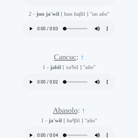
2 -
jun ja'wil
[ hun ɦaβil ]
"un año"
Cancuc
:
↑
1 -
jabil
[ xaˀbil ]
"año"
Abasolo
:
↑
a̰
1 -
ja'wil
[ ha
βil ]
"año"