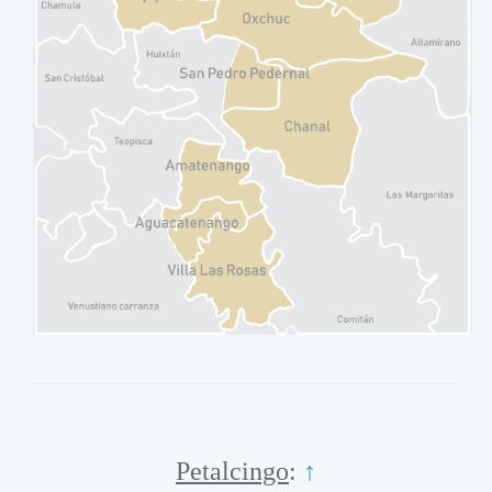
Petalcingo
:
↑