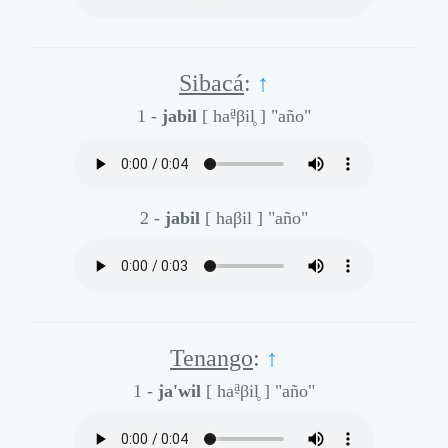
Sibacá
:
↑
a̰
1 -
jabil
[ ha
βil̥ ]
"año"
2 -
jabil
[ haβil ]
"año"
Tenango
:
↑
a̰
1 -
ja'wil
[ ha
βil̥ ]
"año"