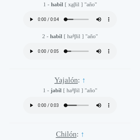
1 -
habil
[ xa̰βil ]
"año"
a̰
2 -
habil
[ ha
βil ]
"año"
Yajalón
:
↑
a̰
1 -
jabil
[ ha
βil ]
"año"
Chilón
:
↑