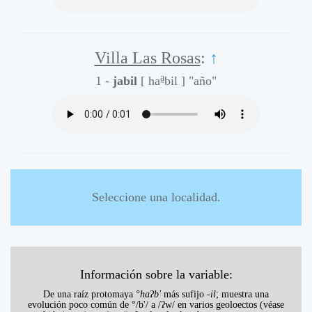
Villa Las Rosas
:
↑
a̰
1 -
jabil
[ ha
bil ]
"año"
Seleccione una localidad.
Información sobre la variable:
De una raíz protomaya
°haʔb'
más sufijo
-il
; muestra una
evolución poco común de °/b'/ a /ʔw/ en varios geoloectos (véase