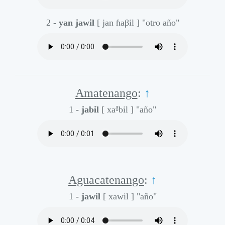
2 -
yan jawil
[ jan ɦaβil ]
"otro año"
Amatenango
:
↑
a̰
1 -
jabil
[ xa
bil ]
"año"
Aguacatenango
:
↑
1 -
jawil
[ xawil ]
"año"