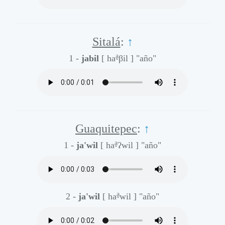
Sitalá
:
↑
a̰
1 -
jabil
[ ha
βil ]
"año"
Guaquitepec
:
↑
a̰
1 -
ja'wil
[ ha
ʔwil ]
"año"
a̰
2 -
ja'wil
[ ha
wil ]
"año"