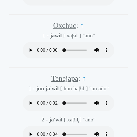
Oxchuc
:
↑
1 -
jawil
[ xaβil ]
"año"
Tenejapa
:
↑
1 -
jun ja'wil
[ hun haβil ]
"un año"
2 -
ja'wil
[ xaβil̥ ]
"año"