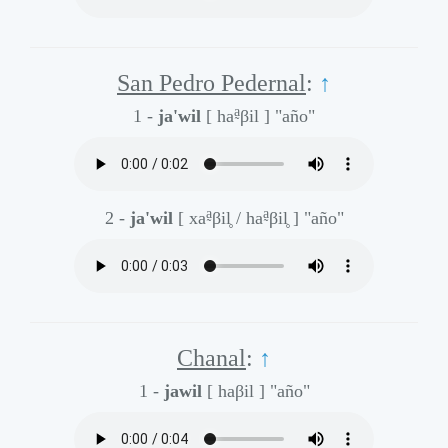
San Pedro Pedernal
:
↑
a̰
1 -
ja'wil
[ ha
βil ]
"año"
a̰
a̰
2 -
ja'wil
[ xa
βil̥ / ha
βil̥ ]
"año"
Chanal
:
↑
1 -
jawil
[ haβil ]
"año"