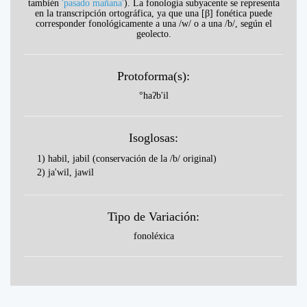
también
'pasado mañana'
). La fonología subyacente se representa
en la transcripción ortográfica, ya que una [β] fonética puede
corresponder fonológicamente a una /w/ o a una /b/, según el
geolecto.
Protoforma(s):
°haʔb'il
Isoglosas:
1) habil, jabil (conservación de la /b/ original)
2) ja'wil, jawil
Tipo de Variación:
fonoléxica