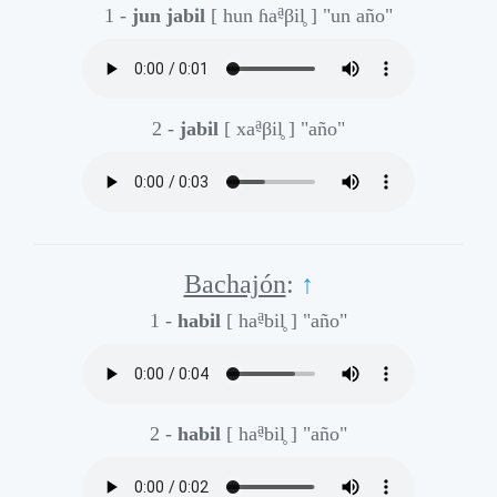
a̰
1 -
jun jabil
[ hun ɦa
βil̥ ]
"un año"
a̰
2 -
jabil
[ xa
βil̥ ]
"año"
Bachajón
:
↑
a̰
1 -
habil
[ ha
bil̥ ]
"año"
a̰
2 -
habil
[ ha
bil̥ ]
"año"